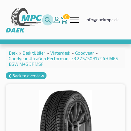
0
info@daekmpc.dk
Dæk
»
Dæk til biler
»
Vinterdæk
»
Goodyear
»
Goodyear UltraGrip Performance 3 225/50R17 94H MFS
BSW M+S 3PMSF
❮ Back to overview