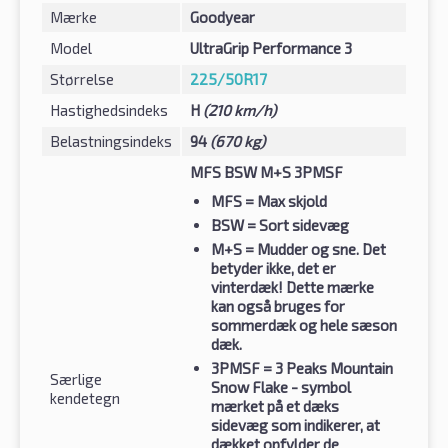
Mærke
Goodyear
Model
UltraGrip Performance 3
Størrelse
225/50R17
Hastighedsindeks
H
(210 km/h)
Belastningsindeks
94
(670 kg)
MFS BSW M+S 3PMSF
MFS
= Max skjold
BSW
= Sort sidevæg
M+S
= Mudder og sne. Det
betyder ikke, det er
vinterdæk! Dette mærke
kan også bruges for
sommerdæk og hele sæson
dæk.
3PMSF
= 3 Peaks Mountain
Særlige
Snow Flake - symbol
kendetegn
mærket på et dæks
sidevæg som indikerer, at
dækket opfylder de