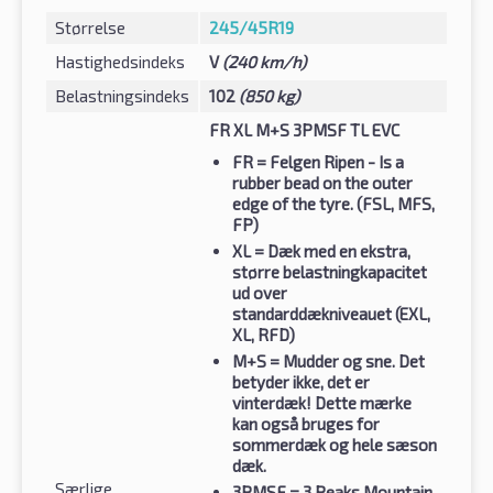
Størrelse
245/45R19
Hastighedsindeks
V
(240 km/h)
Belastningsindeks
102
(850 kg)
FR XL M+S 3PMSF TL EVC
FR
= Felgen Ripen - Is a
rubber bead on the outer
edge of the tyre. (FSL, MFS,
FP)
XL
= Dæk med en ekstra,
større belastningkapacitet
ud over
standarddækniveauet (EXL,
XL, RFD)
M+S
= Mudder og sne. Det
betyder ikke, det er
vinterdæk! Dette mærke
kan også bruges for
sommerdæk og hele sæson
dæk.
Særlige
3PMSF
= 3 Peaks Mountain