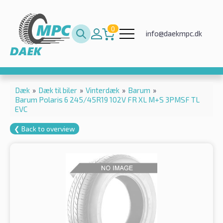
0
info@daekmpc.dk
Dæk
»
Dæk til biler
»
Vinterdæk
»
Barum
»
Barum Polaris 6 245/45R19 102V FR XL M+S 3PMSF TL
EVC
❮ Back to overview