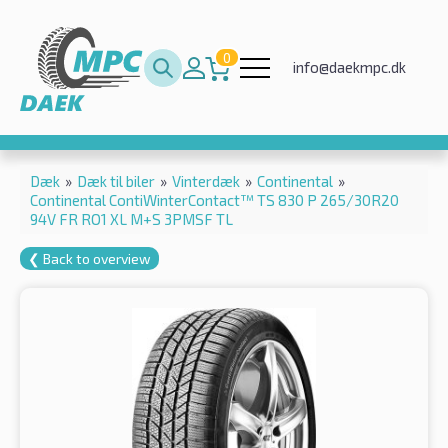
0
info@daekmpc.dk
Dæk
»
Dæk til biler
»
Vinterdæk
»
Continental
»
Continental ContiWinterContact™ TS 830 P 265/30R20
94V FR RO1 XL M+S 3PMSF TL
❮ Back to overview