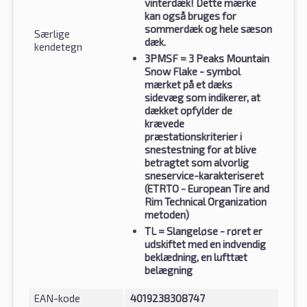
vinterdæk! Dette mærke
kan også bruges for
sommerdæk og hele sæson
Særlige
dæk.
kendetegn
3PMSF
= 3 Peaks Mountain
Snow Flake - symbol
mærket på et dæks
sidevæg som indikerer, at
dækket opfylder de
krævede
præstationskriterier i
snestestning for at blive
betragtet som alvorlig
sneservice-karakteriseret
(ETRTO - European Tire and
Rim Technical Organization
metoden)
TL
= Slangeløse - røret er
udskiftet med en indvendig
beklædning, en lufttæt
belægning
EAN-kode
4019238308747