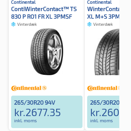
Continental
Continental
ContiWinterContact™ TS
WinterContact T
830 P RO1 FR XL 3PMSF
XL M+S 3PMSF 
Vinterdæk
Vinterdæk
265/30R20 94V
265/30R20 94
kr.
2677.35
kr.
2605.
inkl. moms
inkl. moms