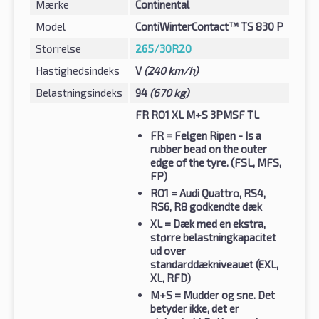
Mærke
Continental
Model
ContiWinterContact™ TS 830 P
Størrelse
265/30R20
Hastighedsindeks
V
(240 km/h)
Belastningsindeks
94
(670 kg)
FR RO1 XL M+S 3PMSF TL
FR
= Felgen Ripen - Is a
rubber bead on the outer
edge of the tyre. (FSL, MFS,
FP)
RO1
= Audi Quattro, RS4,
RS6, R8 godkendte dæk
XL
= Dæk med en ekstra,
større belastningkapacitet
ud over
standarddækniveauet (EXL,
XL, RFD)
M+S
= Mudder og sne. Det
betyder ikke, det er