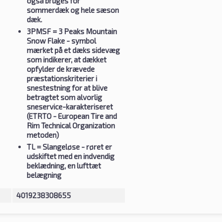
også bruges for
sommerdæk og hele sæson
dæk.
3PMSF
= 3 Peaks Mountain
Snow Flake - symbol
mærket på et dæks sidevæg
som indikerer, at dækket
opfylder de krævede
præstationskriterier i
snestestning for at blive
betragtet som alvorlig
sneservice-karakteriseret
(ETRTO - European Tire and
Rim Technical Organization
metoden)
TL
= Slangeløse - røret er
udskiftet med en indvendig
beklædning, en lufttæt
belægning
4019238308655