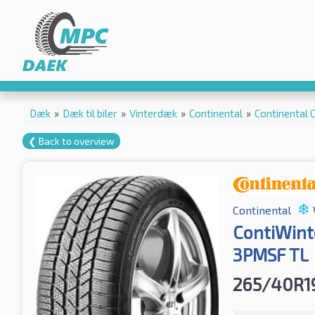
Dæk
»
Dæk til biler
»
Vinterdæk
»
Continental
»
Continental
❮ Back to overview
Continental
ContiWint
3PMSF TL
265/40R1