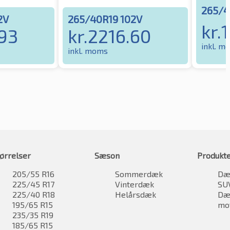
265/4
2V
265/40R19 102V
kr.
93
kr.
2216.60
inkl. m
inkl. moms
ørrelser
Sæson
Produkt
205/55 R16
Sommerdæk
Dæk
225/45 R17
Vinterdæk
SU
225/40 R18
Helårsdæk
Dæk
195/65 R15
mo
235/35 R19
185/65 R15