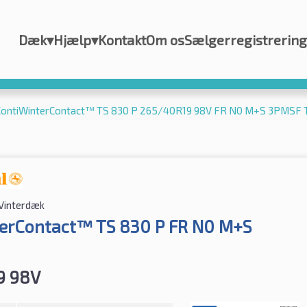
Dæk
▾
Hjælp
▾
Kontakt
Om os
Sælgerregistrering
 ContiWinterContact™ TS 830 P 265/40R19 98V FR N0 M+S 3PMSF 
Vinterdæk
erContact™ TS 830 P FR N0 M+S
9 98V