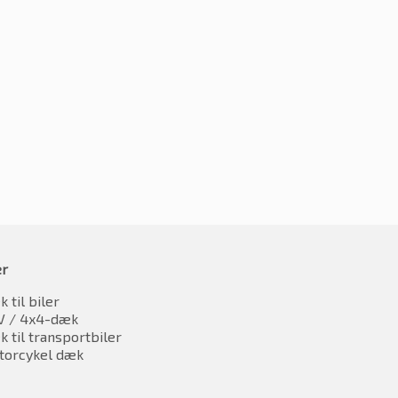
0R19 98V
265/40R19 98V
1953.88
kr.
2050.35
oms
inkl. moms
er
 til biler
V / 4x4-dæk
 til transportbiler
torcykel dæk