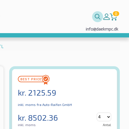
0
info@daekmpc.dk
TL
kr.
2125.59
inkl. moms
fra Auto-Raifen GmbH
kr.
8502.36
inkl. moms
Antal