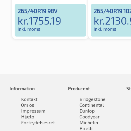
265/40R19 98V
265/40R19 10
kr.
1755.19
kr.
2130.
inkl. moms
inkl. moms
Information
Producent
St
Kontakt
Bridgestone
Om os
Continental
Impressum
Dunlop
Hjælp
Goodyear
Fortrydelsesret
Michelin
Pirelli