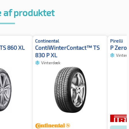
 af produktet
Continental
Pirelli
TS 860 XL
ContiWinterContact™ TS
P Zero
830 P XL
Vinter
Vinterdæk