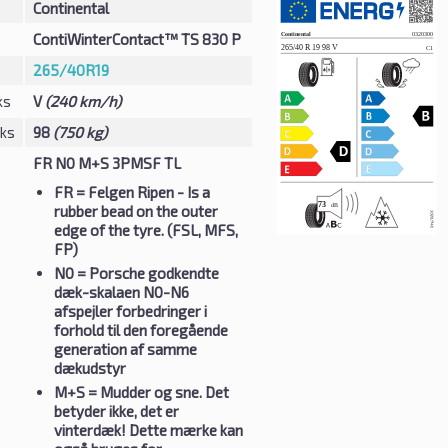
Continental
ContiWinterContact™ TS 830 P
265/40R19
ks
V
(240 km/h)
eks
98
(750 kg)
FR N0 M+S 3PMSF TL
FR
= Felgen Ripen - Is a
rubber bead on the outer
edge of the tyre. (FSL, MFS,
FP)
N0
= Porsche godkendte
dæk-skalaen N0-N6
afspejler forbedringer i
forhold til den foregående
generation af samme
dækudstyr
M+S
= Mudder og sne. Det
betyder ikke, det er
vinterdæk! Dette mærke kan