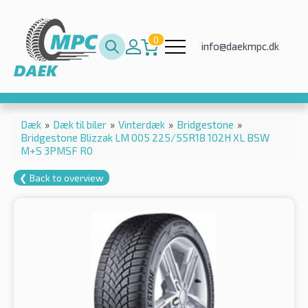
0
info@daekmpc.dk
Dæk
»
Dæk til biler
»
Vinterdæk
»
Bridgestone
»
Bridgestone Blizzak LM 005 225/55R18 102H XL BSW
M+S 3PMSF R0
❮ Back to overview