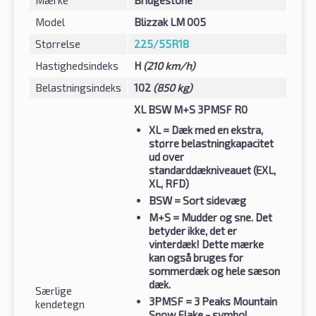
Model
Blizzak LM 005
Størrelse
225/55R18
Hastighedsindeks
H
(210 km/h)
Belastningsindeks
102
(850 kg)
XL BSW M+S 3PMSF R0
XL
= Dæk med en ekstra,
større belastningkapacitet
ud over
standarddækniveauet (EXL,
XL, RFD)
BSW
= Sort sidevæg
M+S
= Mudder og sne. Det
betyder ikke, det er
vinterdæk! Dette mærke
kan også bruges for
sommerdæk og hele sæson
dæk.
Særlige
3PMSF
= 3 Peaks Mountain
kendetegn
Snow Flake - symbol