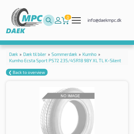
0
info@daekmpc.dk
Dæk
»
Dæk til biler
»
Sommerdæk
»
Kumho
»
Kumho Ecsta Sport PS72 235/45R18 98Y XL TL K-Silent
❮ Back to overview