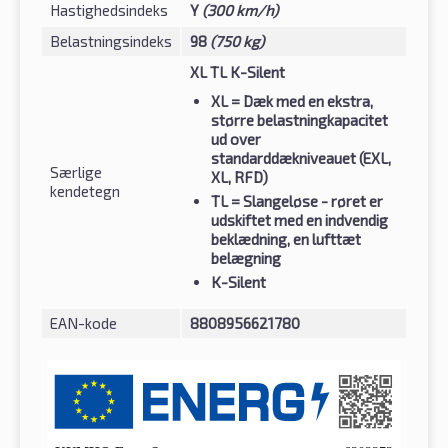
Hastighedsindeks
Y
(300 km/h)
Belastningsindeks
98
(750 kg)
XL TL K-Silent
XL
= Dæk med en ekstra,
større belastningkapacitet
ud over
standarddækniveauet (EXL,
Særlige
XL, RFD)
kendetegn
TL
= Slangeløse - røret er
udskiftet med en indvendig
beklædning, en lufttæt
belægning
K-Silent
EAN-kode
8808956621780