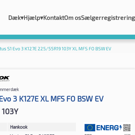
Dæk
▾
Hjælp
▾
Kontakt
Om os
Sælgerregistrering
tus S1 Evo 3 K127E 225/55R19 103Y XL MFS FO BSW EV
mmerdæk
 Evo 3 K127E XL MFS FO BSW EV
 103Y
Hankook