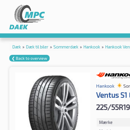
Dæk
»
Dæk til biler
»
Sommerdæk
»
Hankook
»
Hankook Ven
❮ Back to overview
Hankook
So
Ventus S1
225/55R19
Mærke