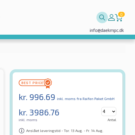
0
info@daekmpc.dk
kr.
996.69
inkl. moms
fra Raifen Paket GmbH
kr.
3986.76
inkl. moms
Antal
Anslået leveringstid - Tor. 13 Aug. - Fr. 14 Aug.