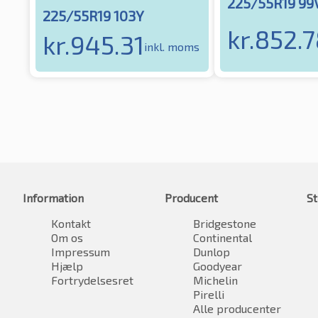
225/55R19 99
225/55R19 103Y
kr.
852.7
kr.
945.31
inkl. moms
Information
Producent
St
Kontakt
Bridgestone
Om os
Continental
Impressum
Dunlop
Hjælp
Goodyear
Fortrydelsesret
Michelin
Pirelli
Alle producenter