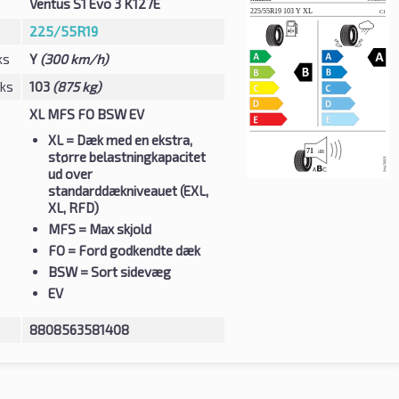
Ventus S1 Evo 3 K127E
225/55R19
ks
Y
(300 km/h)
eks
103
(875 kg)
XL MFS FO BSW EV
XL
= Dæk med en ekstra,
større belastningkapacitet
ud over
standarddækniveauet (EXL,
XL, RFD)
MFS
= Max skjold
FO
= Ford godkendte dæk
BSW
= Sort sidevæg
EV
8808563581408