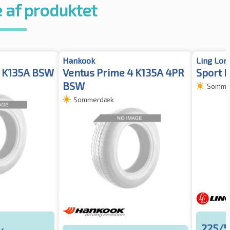
 af produktet
Hankook
Ling Lon
4 K135A BSW
Ventus Prime 4 K135A 4PR
Sport 
BSW
Somme
Sommerdæk
225/5