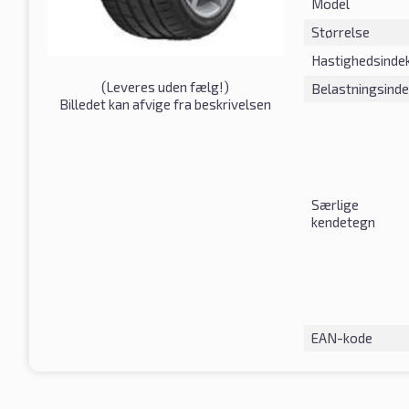
Model
Størrelse
Hastighedsinde
(
Leveres uden fælg!
)
Belastningsind
Billedet kan afvige fra beskrivelsen
Særlige
kendetegn
EAN-kode