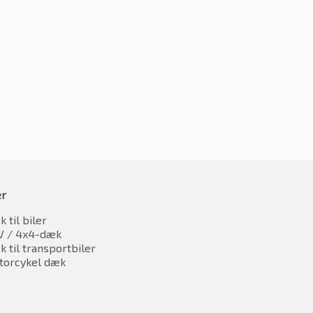
225/55R19 103Y
666.54
kr.
756.18
inkl. moms
oms
er
 til biler
V / 4x4-dæk
 til transportbiler
torcykel dæk