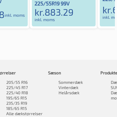
V
225/55R19 99V
kr.
kr.
883.29
8
inkl. moms
inkl. m
inkl. moms
ørrelser
Sæson
Produkt
205/55 R16
Sommerdæk
Dæk
225/45 R17
Vinterdæk
SU
225/40 R18
Helårsdæk
Dæk
195/65 R15
mo
235/35 R19
185/65 R15
Alle dækstørrelser