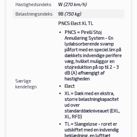
Hastighedsindeks
W
(270 km/h)
Belastningsindeks
98
(750 kg)
PNCS Elect XL TL
PNCS
= Pirelli Støj
Annullering System - En
lydabsorberende svamp
påført med en speciel lim på
dækkets indvendige perifere
væg, hvilket muliggør en
støjreduktion på op til 2 - 3
dB (A) afhængigt af
hastigheden
Særlige
Elect
kendetegn
XL
= Dæk med en ekstra,
større belastningkapacitet
ud over
standarddækniveauet (EXL,
XL, RFD)
TL
= Slangeløse - røret er
udskiftet med en indvendig
beklædning, en lufttæt