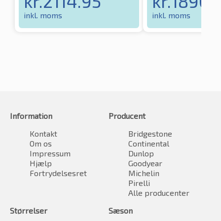
kr.
2114.95
kr.
1890.1
inkl. moms
inkl. moms
Information
Producent
Kontakt
Bridgestone
Om os
Continental
Impressum
Dunlop
Hjælp
Goodyear
Fortrydelsesret
Michelin
Pirelli
Alle producenter
Størrelser
Sæson