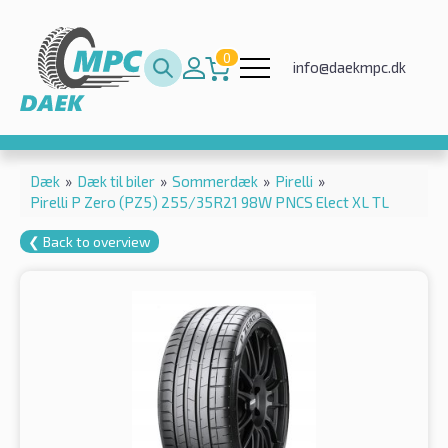
0
info@daekmpc.dk
Dæk
»
Dæk til biler
»
Sommerdæk
»
Pirelli
»
Pirelli P Zero (PZ5) 255/35R21 98W PNCS Elect XL TL
❮ Back to overview