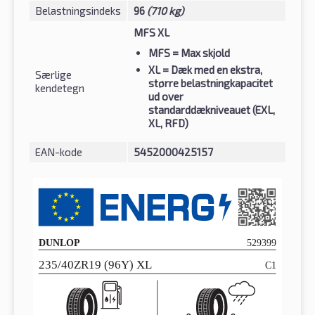
Belastningsindeks
96
(710 kg)
MFS XL
MFS
= Max skjold
XL
= Dæk med en ekstra,
Særlige
større belastningkapacitet
kendetegn
ud over
standarddækniveauet (EXL,
XL, RFD)
EAN-kode
5452000425157