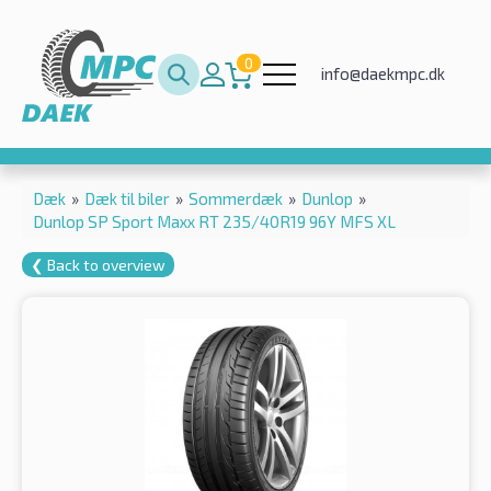
0
info@daekmpc.dk
Dæk
»
Dæk til biler
»
Sommerdæk
»
Dunlop
»
Dunlop SP Sport Maxx RT 235/40R19 96Y MFS XL
❮ Back to overview