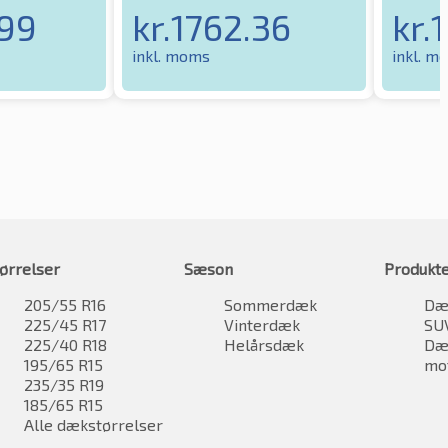
.99
kr.
1762.36
kr.
inkl. moms
inkl. m
ørrelser
Sæson
Produkt
205/55 R16
Sommerdæk
Dæk
225/45 R17
Vinterdæk
SU
225/40 R18
Helårsdæk
Dæk
195/65 R15
mo
235/35 R19
185/65 R15
Alle dækstørrelser