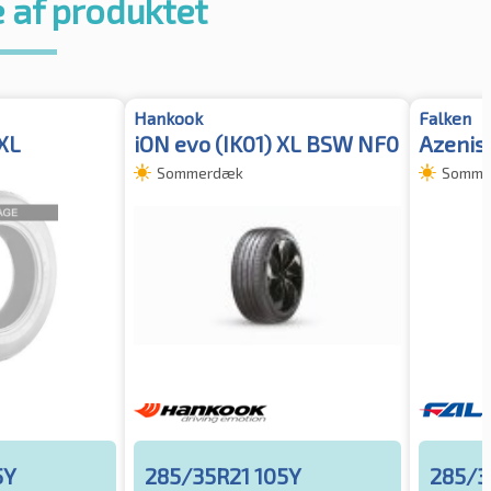
 af produktet
Hankook
Falken
XL
iON evo (IK01) XL BSW NF0
Azenis
Sommerdæk
Somme
5Y
285/35R21 105Y
285/3