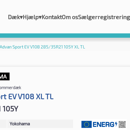
Dæk
▾
Hjælp
▾
Kontakt
Om os
Sælgerregistrering
Advan Sport EV V108 285/35R21 105Y XL TL
ommerdæk
rt EV V108 XL TL
 105Y
Yokohama