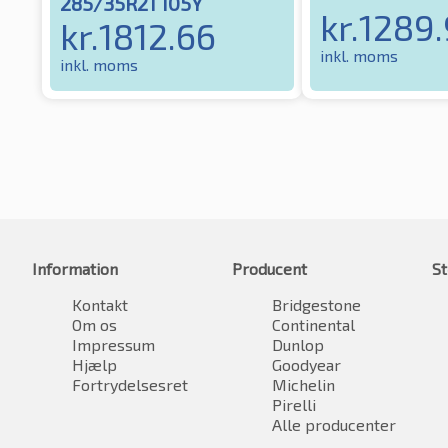
285/35R21 105Y
kr.
1289
kr.
1812.66
inkl. moms
inkl. moms
Information
Producent
St
Kontakt
Bridgestone
Om os
Continental
Impressum
Dunlop
Hjælp
Goodyear
Fortrydelsesret
Michelin
Pirelli
Alle producenter