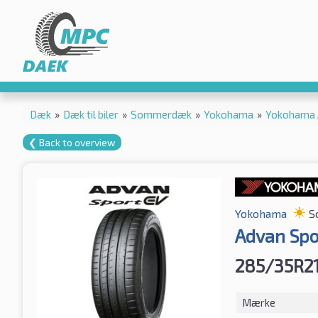
Dæk
»
Dæk til biler
»
Sommerdæk
»
Yokohama
»
Yokohama 
❮ Back to overview
Yokohama
S
Advan Spo
285/35R21
Mærke