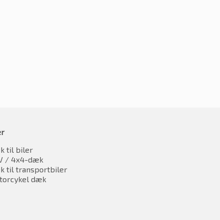
1836.20
kr.
1905.69
oms
inkl. moms
er
 til biler
V / 4x4-dæk
 til transportbiler
torcykel dæk