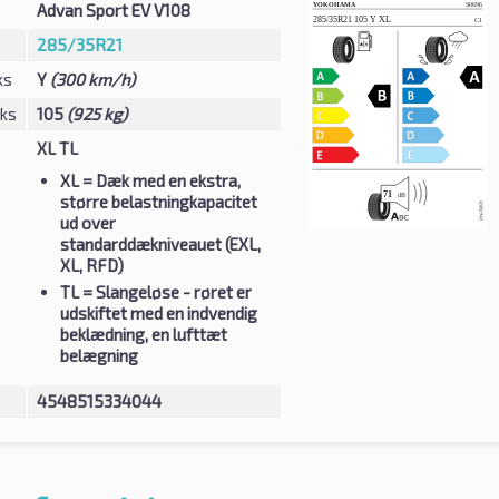
Advan Sport EV V108
285/35R21
ks
Y
(300 km/h)
eks
105
(925 kg)
XL TL
XL
= Dæk med en ekstra,
større belastningkapacitet
ud over
standarddækniveauet (EXL,
XL, RFD)
TL
= Slangeløse - røret er
udskiftet med en indvendig
beklædning, en lufttæt
belægning
4548515334044