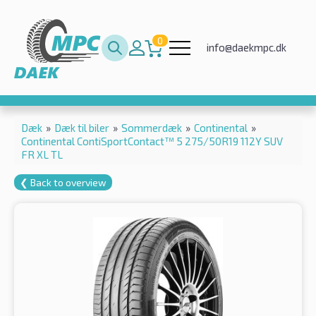
0
info@daekmpc.dk
Dæk
»
Dæk til biler
»
Sommerdæk
»
Continental
»
Continental ContiSportContact™ 5 275/50R19 112Y SUV
FR XL TL
❮ Back to overview