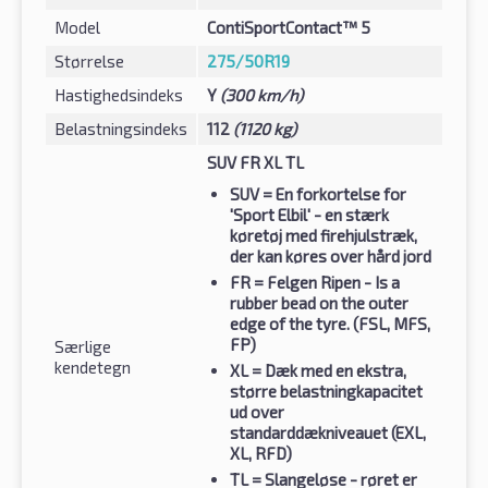
Model
ContiSportContact™ 5
Størrelse
275/50R19
Hastighedsindeks
Y
(300 km/h)
Belastningsindeks
112
(1120 kg)
SUV FR XL TL
SUV
= En forkortelse for
'Sport Elbil' - en stærk
køretøj med firehjulstræk,
der kan køres over hård jord
FR
= Felgen Ripen - Is a
rubber bead on the outer
edge of the tyre. (FSL, MFS,
FP)
Særlige
kendetegn
XL
= Dæk med en ekstra,
større belastningkapacitet
ud over
standarddækniveauet (EXL,
XL, RFD)
TL
= Slangeløse - røret er