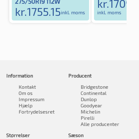
kr.
1709.
275/50R19 112W
kr.
1755.15
inkl. moms
inkl. moms
Information
Producent
Kontakt
Bridgestone
Om os
Continental
Impressum
Dunlop
Hjælp
Goodyear
Fortrydelsesret
Michelin
Pirelli
Alle producenter
Størrelser
Sæson