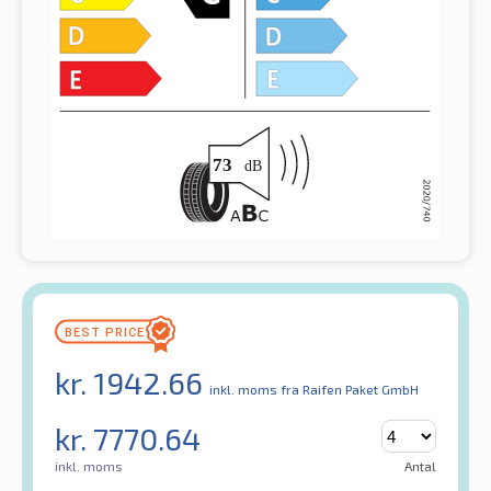
kr.
1942.66
inkl. moms
fra Raifen Paket GmbH
kr.
7770.64
inkl. moms
Antal