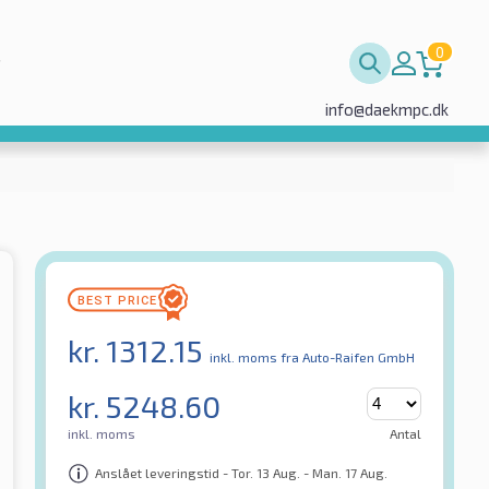
0
info@daekmpc.dk
kr.
1312.15
inkl. moms
fra Auto-Raifen GmbH
kr.
5248.60
inkl. moms
Antal
Anslået leveringstid - Tor. 13 Aug. - Man. 17 Aug.