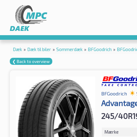
Dæk
»
Dæk til biler
»
Sommerdæk
»
BFGoodrich
»
BFGoodri
❮ Back to overview
BFGoodrich
Advantage
245/40R1
Mærke