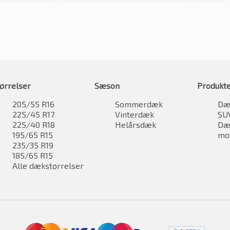
ørrelser
Sæson
Produkt
205/55 R16
Sommerdæk
Dæk
225/45 R17
Vinterdæk
SU
225/40 R18
Helårsdæk
Dæk
195/65 R15
mo
235/35 R19
185/65 R15
Alle dækstørrelser