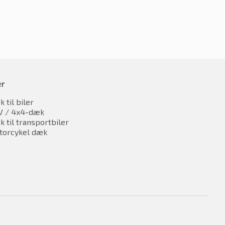
er
 til biler
V / 4x4-dæk
 til transportbiler
torcykel dæk