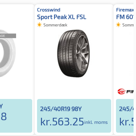
Crosswind
Firemax
Sport Peak XL FSL
FM 601
Sommerdæk
Somme
Y
245/40R19 98Y
245/4
98
kr.
563.25
kr.
5
inkl. moms