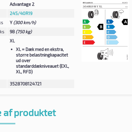
Advantage 2
245/40R19
ks
Y
(300 km/h)
eks
98
(750 kg)
XL
XL
= Dæk med en ekstra,
større belastningkapacitet
ud over
standarddækniveauet (EXL,
XL, RFD)
3528708124721
 af produktet