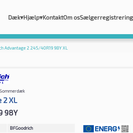
Dæk
▾
Hjælp
▾
Kontakt
Om os
Sælgerregistrering
ch Advantage 2 245/40R19 98Y XL
Sommerdæk
 2 XL
9 98Y
BFGoodrich