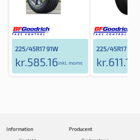
225/45R17 91W
225/45R17 91Y
kr.
585.16
kr.
611.18
inkl. moms
i
Information
Producent