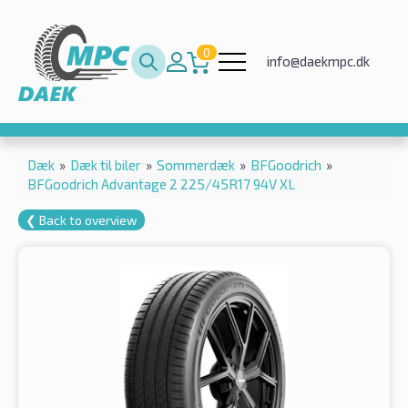
0
info@daekmpc.dk
Dæk
»
Dæk til biler
»
Sommerdæk
»
BFGoodrich
»
BFGoodrich Advantage 2 225/45R17 94V XL
❮ Back to overview