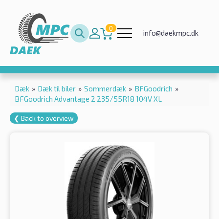
0
info@daekmpc.dk
Dæk
»
Dæk til biler
»
Sommerdæk
»
BFGoodrich
»
BFGoodrich Advantage 2 235/55R18 104V XL
❮ Back to overview