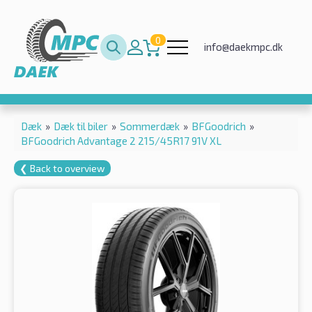
0
info@daekmpc.dk
Dæk
»
Dæk til biler
»
Sommerdæk
»
BFGoodrich
»
BFGoodrich Advantage 2 215/45R17 91V XL
❮ Back to overview