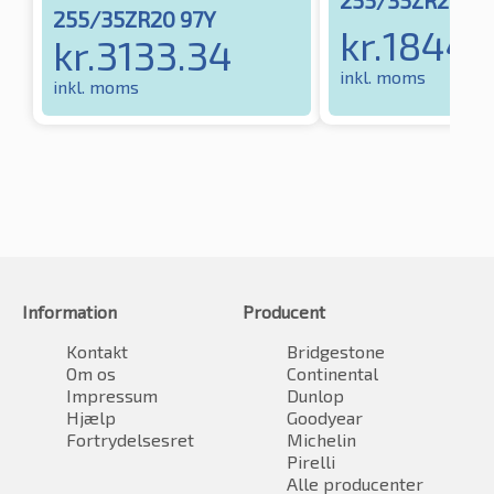
255/35ZR20 97Y
kr.
1844.
kr.
3133.34
inkl. moms
inkl. moms
Information
Producent
Kontakt
Bridgestone
Om os
Continental
Impressum
Dunlop
Hjælp
Goodyear
Fortrydelsesret
Michelin
Pirelli
Alle producenter