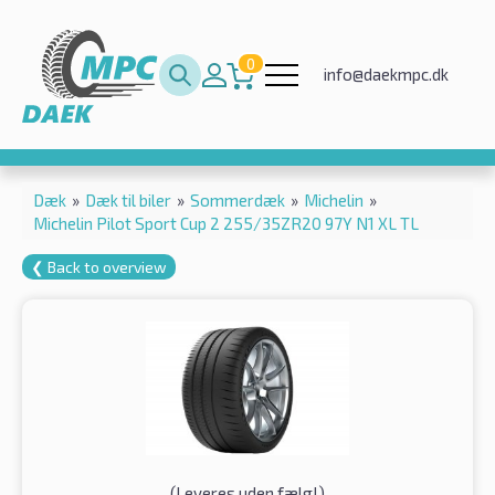
0
info@daekmpc.dk
Dæk
»
Dæk til biler
»
Sommerdæk
»
Michelin
»
Michelin Pilot Sport Cup 2 255/35ZR20 97Y N1 XL TL
❮ Back to overview
(
Leveres uden fælg!
)