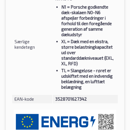
N1
= Porsche godkendte
dæk-skalaen N0-N6
afspejler forbedringer i
forhold til den foregående
generation af samme
dækudstyr
Særlige
XL
= Dæk med en ekstra,
kendetegn
større belastningkapacitet
ud over
standarddækniveauet (EXL,
XL, RFD)
TL
= Slangeløse - røret er
udskiftet med en indvendig
beklædning, en lufttæt
belægning
EAN-kode
3528701627342