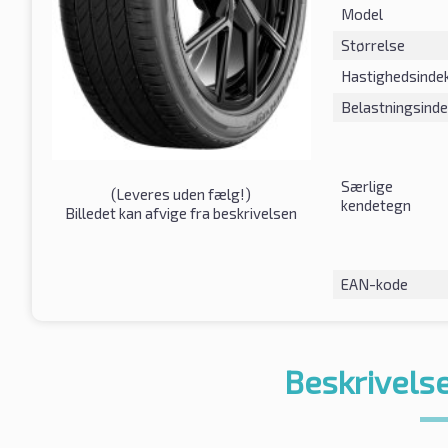
Model
Størrelse
Hastighedsinde
Belastningsind
Særlige
(
Leveres uden fælg!
)
kendetegn
Billedet kan afvige fra beskrivelsen
EAN-kode
Beskrivelse