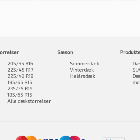
ørrelser
Sæson
Produkt
205/55 R16
Sommerdæk
Dæk
225/45 R17
Vinterdæk
SU
225/40 R18
Helårsdæk
Dæk
195/65 R15
mo
235/35 R19
185/65 R15
Alle dækstørrelser