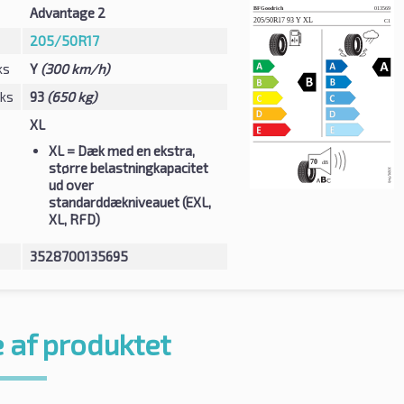
Advantage 2
205/50R17
ks
Y
(300 km/h)
eks
93
(650 kg)
XL
XL
= Dæk med en ekstra,
større belastningkapacitet
ud over
standarddækniveauet (EXL,
XL, RFD)
3528700135695
 af produktet