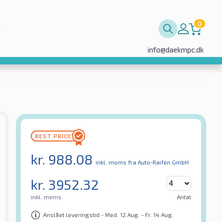
0
info@daekmpc.dk
kr.
988.08
inkl. moms
fra Auto-Raifen GmbH
kr.
3952.32
inkl. moms
Antal
Anslået leveringstid - Med. 12 Aug. - Fr. 14 Aug.