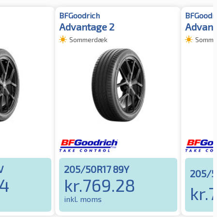
BFGoodrich
BFGoodr
Advantage 2
Advant
Sommerdæk
Somme
V
205/50R17 89Y
205/5
84
kr.
769.28
kr.
7
inkl. moms