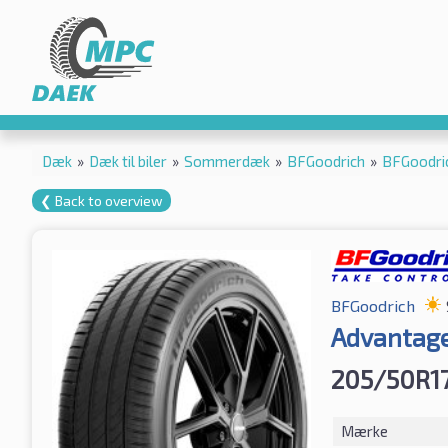
Dæk
»
Dæk til biler
»
Sommerdæk
»
BFGoodrich
»
BFGoodri
❮ Back to overview
BFGoodrich
Advantage
205/50R1
Mærke