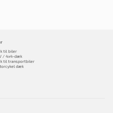
er
 til biler
V / 4x4-dæk
 til transportbiler
torcykel dæk