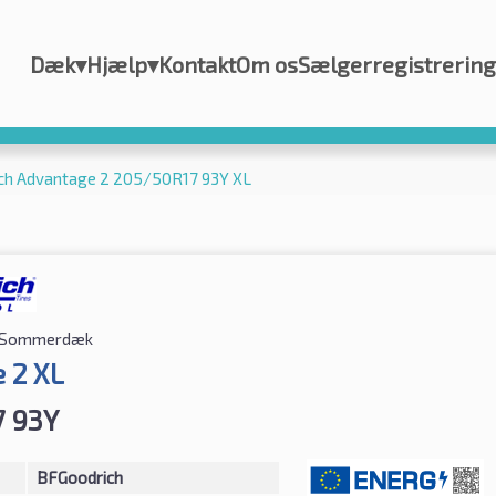
Dæk
▾
Hjælp
▾
Kontakt
Om os
Sælgerregistrering
ch Advantage 2 205/50R17 93Y XL
Sommerdæk
 2 XL
7 93Y
BFGoodrich