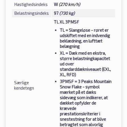
Hastighedsindeks
W
(270 km/h)
Belastningsindeks
97
(730 kg)
TL XL 3PMSF
TL
= Slangeløse - røret er
udskiftet med en indvendig
beklædning, en lufttæt
belægning
XL
= Dæk med en ekstra,
større belastningkapacitet
ud over
standarddækniveauet (EXL,
XL, RFD)
3PMSF
= 3 Peaks Mountain
Særlige
Snow Flake - symbol
kendetegn
mærket på et dæks
sidevæg som indikerer, at
dækket opfylder de
krævede
præstationskriterier i
snestestning for at blive
betragtet som alvorlig