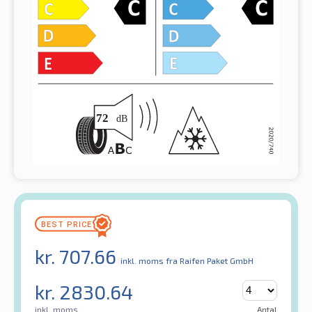
kr.
707.66
inkl. moms
fra Raifen Paket GmbH
kr.
2830.64
inkl. moms
Antal