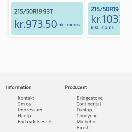
215/50R19 93H
215/50R19 93T
kr.
1033.
kr.
973.50
inkl. moms
inkl. moms
Information
Producent
Kontakt
Bridgestone
Om os
Continental
Impressum
Dunlop
Hjælp
Goodyear
Fortrydelsesret
Michelin
Pirelli