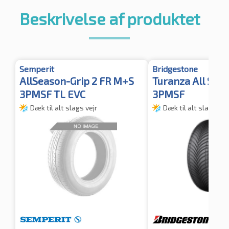
Beskrivelse af produktet
Semperit
Bridgestone
AllSeason-Grip 2 FR M+S
Turanza All Sea
3PMSF TL EVC
3PMSF
Dæk til alt slags vejr
Dæk til alt slags vej