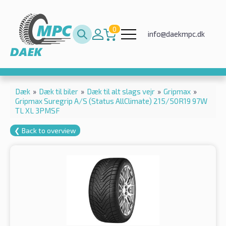
0
info@daekmpc.dk
Dæk
»
Dæk til biler
»
Dæk til alt slags vejr
»
Gripmax
»
Gripmax Suregrip A/S (Status AllClimate) 215/50R19 97W
TL XL 3PMSF
❮ Back to overview