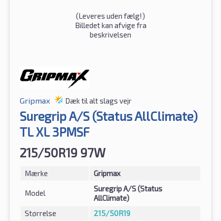
(
Leveres uden fælg!
)
Billedet kan afvige fra
beskrivelsen
Gripmax
Dæk til alt slags vejr
Suregrip A/S (Status AllClimate)
TL XL 3PMSF
215/50R19 97W
Mærke
Gripmax
Suregrip A/S (Status
Model
AllClimate)
Størrelse
215/50R19