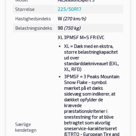
Størrelse
225/50R17
Hastighedsindeks
W
(270 km/h)
Belastningsindeks
98
(750 kg)
XL 3PMSF M+S FR EVC
XL
= Dæk med en ekstra,
større belastningkapacitet
ud over
standarddækniveauet (EXL,
XL, RFD)
3PMSF
= 3 Peaks Mountain
Snow Flake - symbol
mærket på et dæks
sidevæg som indikerer, at
dækket opfylder de
krævede
præstationskriterier i
snestestning for at blive
betragtet som alvorlig
Særlige
sneservice-karakteriseret
kendetegn
(ETRTO - European Tire and