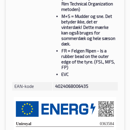
Rim Technical Organization
metoden)
M+S
= Mudder og sne. Det
betyder ikke, det er
vinterdæk! Dette mærke
kan også bruges for
sommerdæk og hele sæson
dæk.
FR
= Felgen Ripen - Is a
rubber bead on the outer
edge of the tyre. (FSL, MFS,
FP)
EVC
EAN-kode
4024068006435