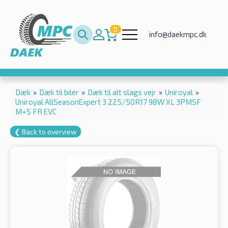
0
info@daekmpc.dk
Dæk
»
Dæk til biler
»
Dæk til alt slags vejr
»
Uniroyal
»
Uniroyal AllSeasonExpert 3 225/50R17 98W XL 3PMSF
M+S FR EVC
❮ Back to overview