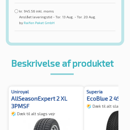
kr.
945.56
inkl. moms
Anslået leveringstid - Tor. 13 Aug. - Tor. 20 Aug.
by
Raifen Paket GmbH
Beskrivelse af produktet
Uniroyal
Superia
AllSeasonExpert 2 XL
EcoBlue 2 4S XL
3PMSF
Dæk til alt slags vej
Dæk til alt slags vejr