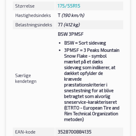
Størrelse
175/55R15
Hastighedsindeks
T
(190 km/h)
Belastningsindeks
77
(412 kg)
BSW 3PMSF
BSW
= Sort sidevæg
3PMSF
= 3 Peaks Mountain
Snow Flake - symbol
mærket på et dæks
sidevæg som indikerer, at
dækket opfylder de
Særlige
krævede
kendetegn
præstationskriterier i
snestestning for at blive
betragtet som alvorlig
sneservice-karakteriseret
(ETRTO - European Tire and
Rim Technical Organization
metoden)
EAN-kode
3528700884135