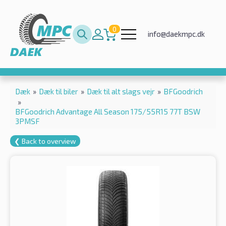
0
info@daekmpc.dk
Dæk
»
Dæk til biler
»
Dæk til alt slags vejr
»
BFGoodrich
»
BFGoodrich Advantage All Season 175/55R15 77T BSW
3PMSF
❮ Back to overview