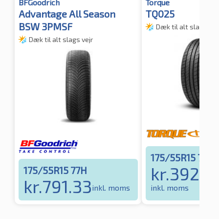
BFGoodrich
Torque
Advantage All Season
TQ025
BSW 3PMSF
Dæk til alt slags vej
Dæk til alt slags vejr
175/55R15 77T
kr.
392.8
175/55R15 77H
kr.
791.33
inkl. moms
inkl. moms