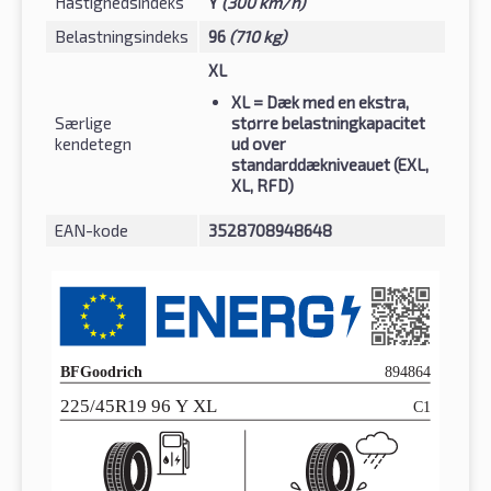
Hastighedsindeks
Y
(300 km/h)
Belastningsindeks
96
(710 kg)
XL
XL
= Dæk med en ekstra,
Særlige
større belastningkapacitet
kendetegn
ud over
standarddækniveauet (EXL,
XL, RFD)
EAN-kode
3528708948648