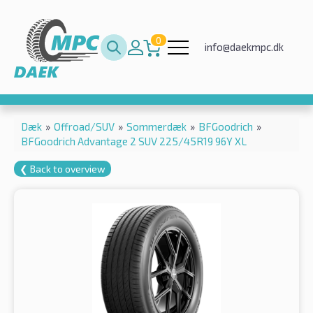
0
info@daekmpc.dk
Dæk
»
Offroad/SUV
»
Sommerdæk
»
BFGoodrich
»
BFGoodrich Advantage 2 SUV 225/45R19 96Y XL
❮ Back to overview