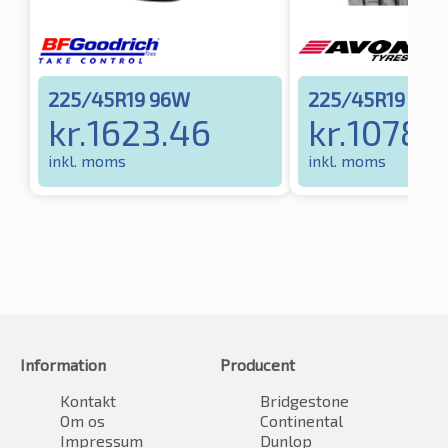
225/45R19 96W
225/45R19 96Y
kr.
1623.46
kr.
1078.
inkl. moms
inkl. moms
Information
Producent
Kontakt
Bridgestone
Om os
Continental
Impressum
Dunlop