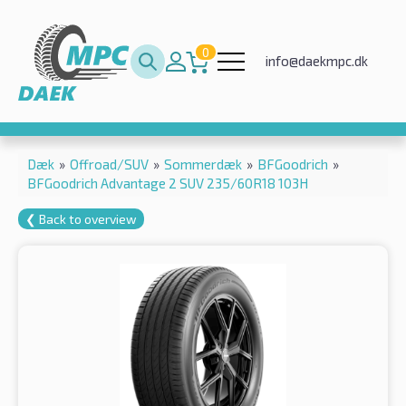
0
info@daekmpc.dk
Dæk
»
Offroad/SUV
»
Sommerdæk
»
BFGoodrich
»
BFGoodrich Advantage 2 SUV 235/60R18 103H
❮ Back to overview