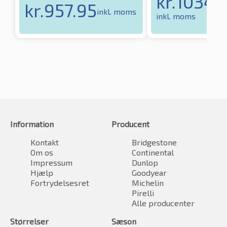
kr.
1034.
kr.
957.95
inkl. moms
inkl. moms
Information
Producent
Kontakt
Bridgestone
Om os
Continental
Impressum
Dunlop
Hjælp
Goodyear
Fortrydelsesret
Michelin
Pirelli
Alle producenter
Størrelser
Sæson