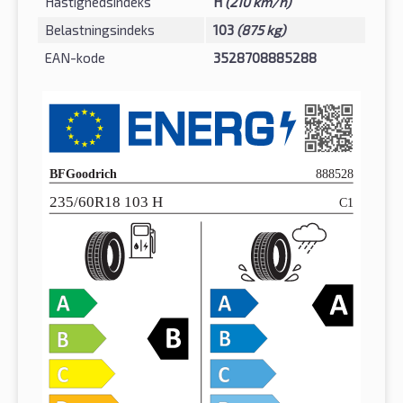
Hastighedsindeks
H
(210 km/h)
Belastningsindeks
103
(875 kg)
EAN-kode
3528708885288