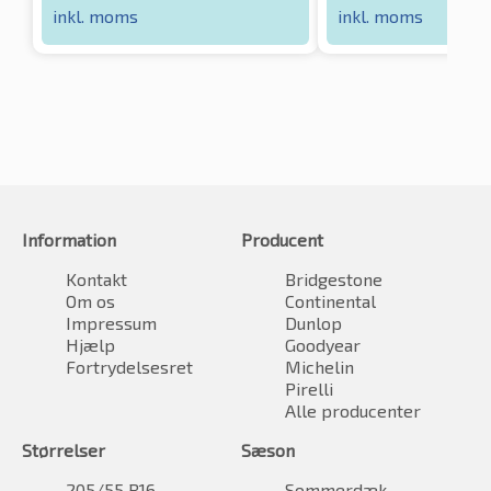
inkl. moms
inkl. moms
Information
Producent
Kontakt
Bridgestone
Om os
Continental
Impressum
Dunlop
Hjælp
Goodyear
Fortrydelsesret
Michelin
Pirelli
Alle producenter
Størrelser
Sæson
205/55 R16
Sommerdæk