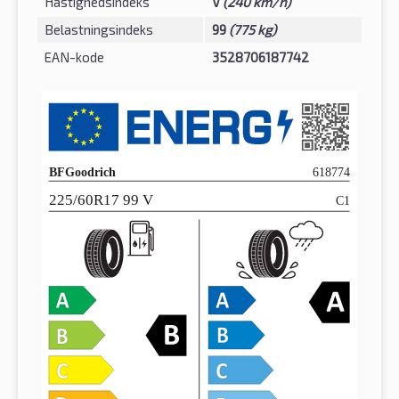
Hastighedsindeks
V
(240 km/h)
Belastningsindeks
99
(775 kg)
EAN-kode
3528706187742