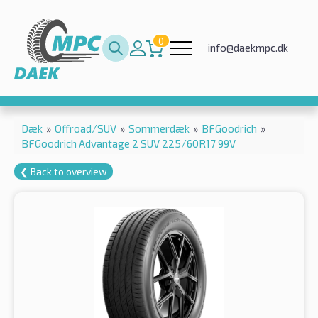
0
info@daekmpc.dk
Dæk
»
Offroad/SUV
»
Sommerdæk
»
BFGoodrich
»
BFGoodrich Advantage 2 SUV 225/60R17 99V
❮ Back to overview