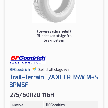
(
Leveres uden fælg!
)
Billedet kan afvige fra
beskrivelsen
BFGoodrich
Dæk til alt slags vejr
Trail-Terrain T/A XL LR BSW M+S
3PMSF
275/60R20 116H
Mærke
BFGoodrich