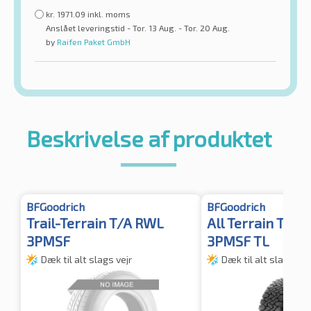
kr.
1971.09
inkl. moms
Anslået leveringstid - Tor. 13 Aug. - Tor. 20 Aug.
by
Raifen Paket GmbH
Beskrivelse af produktet
BFGoodrich
BFGoodrich
Trail-Terrain T/A RWL
All Terrain T/A
3PMSF
3PMSF TL
Dæk til alt slags vejr
Dæk til alt slags vej