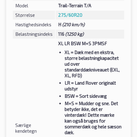
Model
Trail-Terrain T/A
Størrelse
275/60R20
Hastighedsindeks
H
(210 km/h)
Belastningsindeks
116
(1250 kg)
XL LR BSW M+S 3PMSF
XL
= Dæk med en ekstra,
større belastningkapacitet
ud over
standarddækniveauet (EXL,
XL, RFD)
LR
= Land Rover originalt
udstyr
BSW
= Sort sidevæg
M+S
= Mudder og sne. Det
betyder ikke, det er
vinterdæk! Dette mærke
kan også bruges for
Særlige
sommerdæk og hele sæson
kendetegn
dæk.