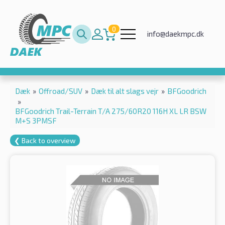
0
info@daekmpc.dk
Dæk
»
Offroad/SUV
»
Dæk til alt slags vejr
»
BFGoodrich
»
BFGoodrich Trail-Terrain T/A 275/60R20 116H XL LR BSW
M+S 3PMSF
❮ Back to overview